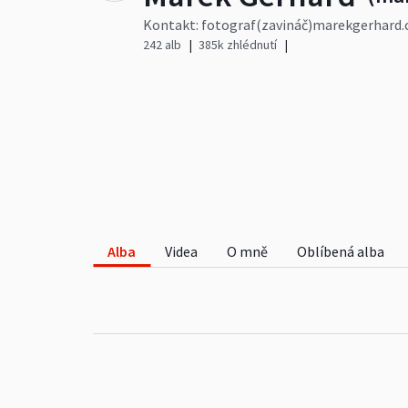
Kontakt: fotograf(zavináč)marekgerhard
https://www.instagram.com/marek.gerha
242 alb
385k zhlédnutí
Dobré světlo!
Alba
Videa
O mně
Oblíbená alba