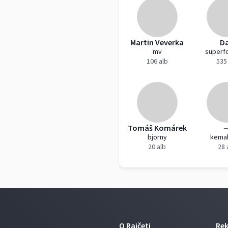
Martin Veverka
D
mv
superf
106 alb
535
Tomáš Komárek
bjorny
kema
20 alb
28 
O Rajčeti
Re