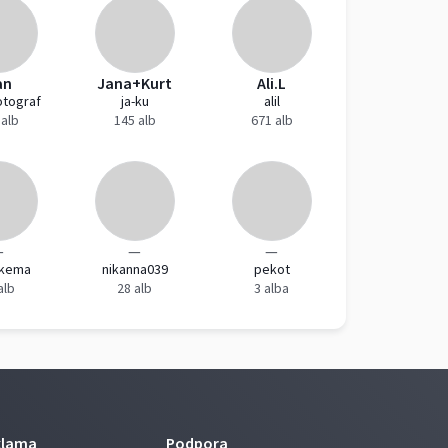
an
Jana+Kurt
Ali.L
otograf
ja-ku
alil
 alb
145 alb
671 alb
—
—
—
kema
nikanna039
pekot
alb
28 alb
3 alba
klama
Podpora