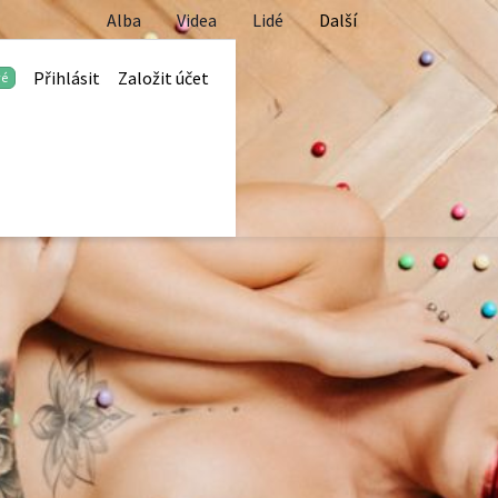
Alba
Videa
Lidé
Další
Přihlásit
Založit účet
vé