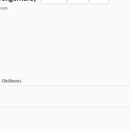
.com
rd/
Oblíbenci